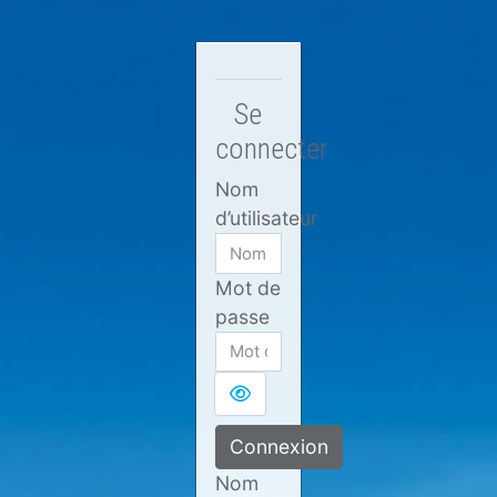
Passer au contenu principal
Se
connecter
Nom
d’utilisateur
Mot de
passe
Connexion
Nom